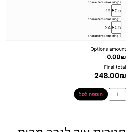
characters remaining
19
19.50₪
characters remaining
18
24.80₪
characters remaining
18
Options amount
0.00₪
Final total
248.00
₪
הוספה לסל