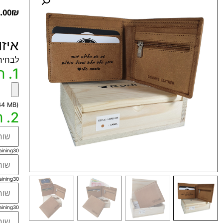
.00
₪
איז
לבחיר
1. חריטה של תמונה שלכם מחוץ למוצר
(max file size 64 MB)
2. חריטה של טקסט הקדשה בלייזר (שחור) בכל השפות
aining
30
aining
30
aining
30