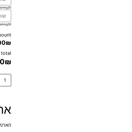
aining
30
aining
30
mount
00₪
 total
00
₪
ארנ
הארנק