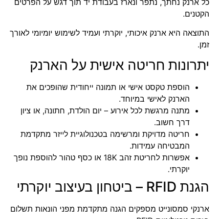
כל ארנק נחתך, נתפר ונארז בעבודת יד תוך דגש על הפרטים
הקטנים.
התוצאה היא ארנק איכותי, יוקרתי ועמיד לשימוש יומיומי לאורך
זמן.
יתרונות חריטה אישית על הארנק
הוספת טקסט אישי או תמונה ייחודית שהופכים את
הארנק לאישי במיוחד.
מתנה מרגשת לכל אירוע – יום הולדת, חתונה, או ציון
דרך חשוב.
חריטה מדויקת ומרשימה בטכנולוגיית לייזר מתקדמת
המבטיחה עמידות.
אפשרות לחריטת זהב 18K או כסף טהור להוספת נופך
יוקרתי.
הגנת RFID – ביטחון בעיצוב יוקרתי
ארנקי סמסונייט מספקים הגנה מתקדמת מפני הונאות תשלום