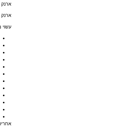
ארנק א
ארנק ג
עשוי מ-100% עור נאפה אמיתי איטלקי ברמה
אחריו