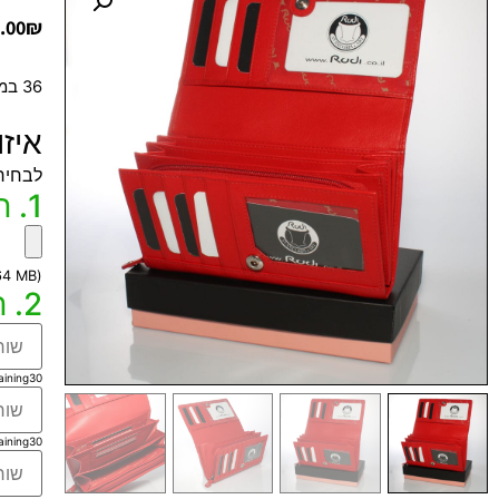
.00
₪
36 במלאי
איז
לבחיר
1. חריטה של תמונה שלכם מחוץ למוצר
(max file size 64 MB)
2. חריטה של טקסט הקדשה בלייזר (שחור) בכל השפות
aining
30
aining
30