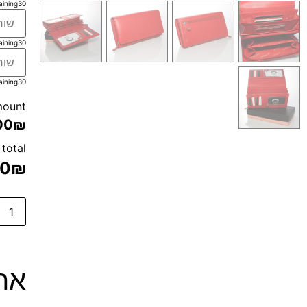
aining
30
aining
30
aining
30
mount
00₪
 total
00
₪
ארנ