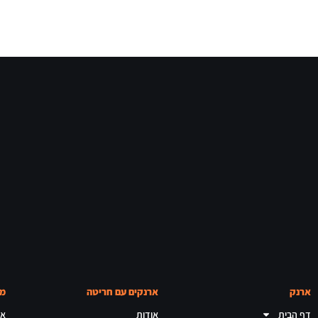
ארנק
ארנקים עם חריטה
מא
דף הבית
אודות
אר