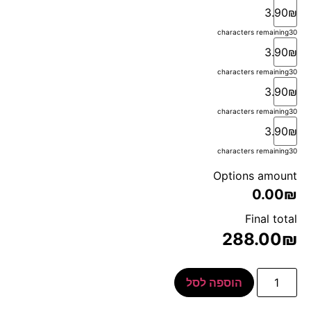
3.90₪
characters remaining
30
3.90₪
characters remaining
30
3.90₪
characters remaining
30
3.90₪
characters remaining
30
Options amount
0.00₪
Final total
288.00
₪
הוספה לסל