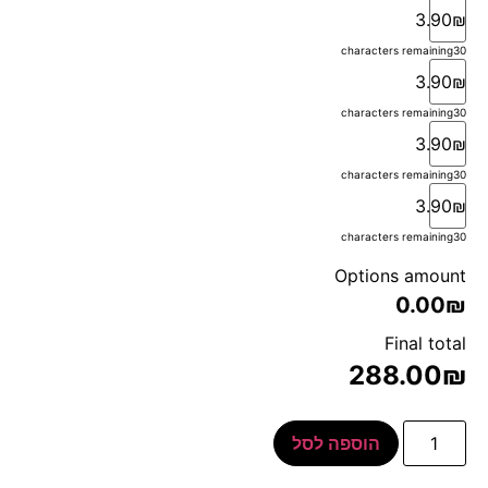
3.90₪
characters remaining
30
3.90₪
characters remaining
30
3.90₪
characters remaining
30
3.90₪
characters remaining
30
Options amount
0.00₪
Final total
288.00
₪
הוספה לסל