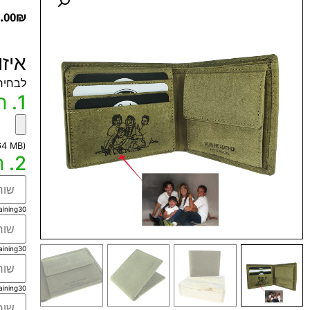
.00
₪
איז
לבחיר
1. חריטה של תמונה שלכם מחוץ למוצר
(max file size 64 MB)
2. חריטה של טקסט הקדשה בלייזר (שחור) בכל השפות
aining
30
aining
30
aining
30