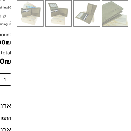
aining
30
aining
30
mount
00₪
 total
00
₪
ארנק
התמונ
ארנק