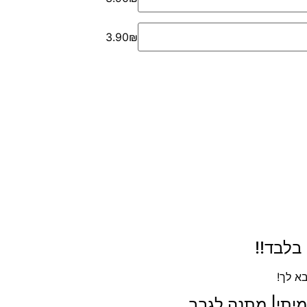
3.90₪
בלבד!!
א לך!
מיתי| מתנה לגבר