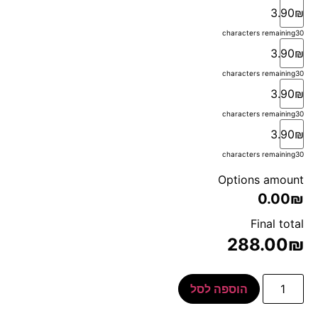
3.90₪
characters remaining
30
3.90₪
characters remaining
30
3.90₪
characters remaining
30
3.90₪
characters remaining
30
Options amount
0.00₪
Final total
288.00
₪
הוספה לסל