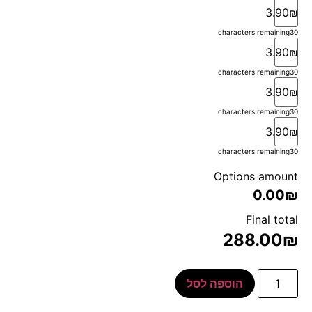
3.90₪
characters remaining
30
3.90₪
characters remaining
30
3.90₪
characters remaining
30
3.90₪
characters remaining
30
Options amount
0.00₪
Final total
288.00
₪
הוספה לסל