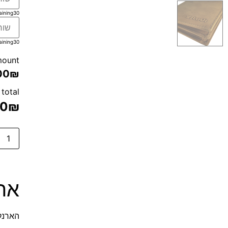
aining
30
aining
30
mount
00₪
 total
00
₪
אר
הארנקי