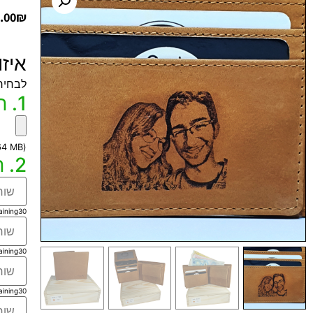
.00
₪
איז
לבחיר
1. חריטה של תמונה שלכם מחוץ למוצר
(max file size 64 MB)
2. חריטה של טקסט הקדשה בלייזר (שחור) בכל השפות
aining
30
aining
30
aining
30