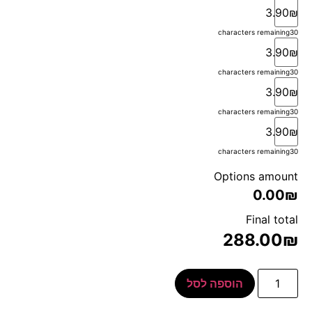
3.90₪
characters remaining
30
3.90₪
characters remaining
30
3.90₪
characters remaining
30
3.90₪
characters remaining
30
Options amount
0.00₪
Final total
288.00
₪
הוספה לסל