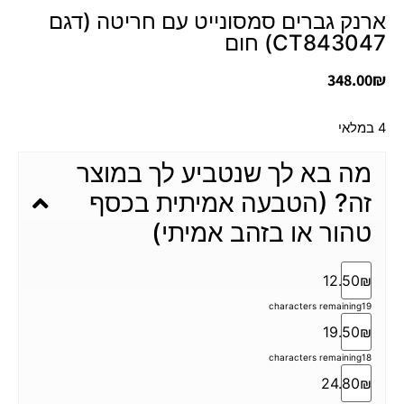
ארנק גברים סמסונייט עם חריטה (דגם
CT843047) חום
348.00
₪
4 במלאי
מה בא לך שנטביע לך במוצר
זה? (הטבעה אמיתית בכסף
טהור או בזהב אמיתי)
12.50₪
characters remaining
19
19.50₪
characters remaining
18
24.80₪